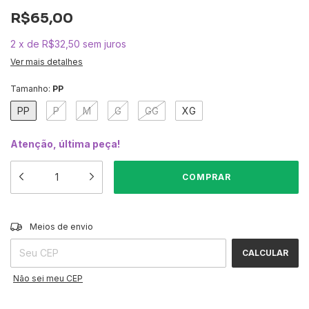
R$65,00
2
x
de
R$32,50
sem juros
Ver mais detalhes
Tamanho:
PP
PP
P
M
G
GG
XG
Atenção, última peça!
ALTERAR CEP
Entregas para o CEP:
Meios de envio
CALCULAR
Não sei meu CEP