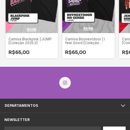
Camisa Blackpink | JUMP
Camisa Boynextdoor | I
Cami
[Coleção 2025.2]
feel Good [Coleção
[Col
2025.2]
R$65,00
R$65,00
R$
DEPARTAMENTOS
NEWSLETTER