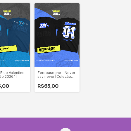
Blue Valentine
Zerobaseone - Never
ão 2026.1]
say never [Coleção
2026.1]
5,00
R$65,00