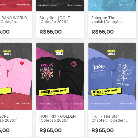
RIRANG WORLD
StrayKids | DO IT
Enhypen The sin:
[Coleção
[Coleção 2026.1]
vanish [Coleção
2026.1]
5,00
R$65,00
R$65,00
SECRET
HUNTRIX - GOLDEN
TXT - The Star
ão 2026.1]
[Coleção 2026.1]
Chapter: Together
[Coleção 2026.1]
5,00
R$65,00
R$65,00