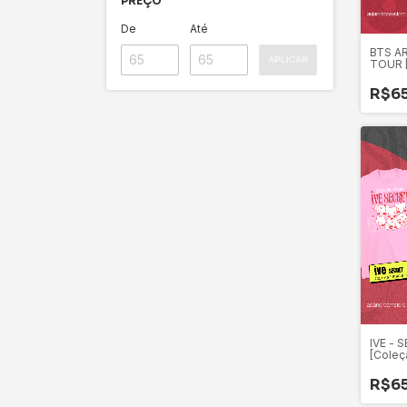
PREÇO
De
Até
BTS A
APLICAR
TOUR 
2026.1]
R$6
IVE - 
[Coleç
R$6