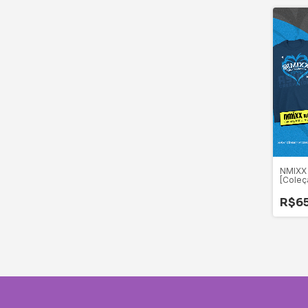
NMIXX 
[Coleç
R$6