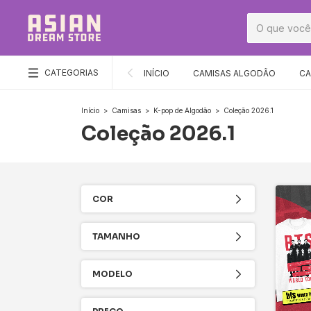
CATEGORIAS
INÍCIO
CAMISAS ALGODÃO
CA
Início
>
Camisas
>
K-pop de Algodão
>
Coleção 2026.1
Coleção 2026.1
COR
TAMANHO
MODELO