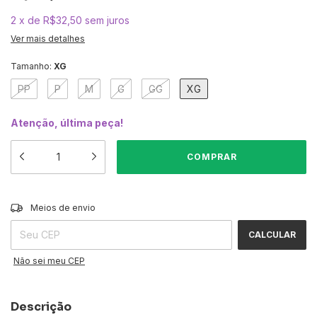
2
x
de
R$32,50
sem juros
Ver mais detalhes
Tamanho:
XG
PP
P
M
G
GG
XG
Atenção, última peça!
ALTERAR CEP
Entregas para o CEP:
Meios de envio
CALCULAR
Não sei meu CEP
Descrição