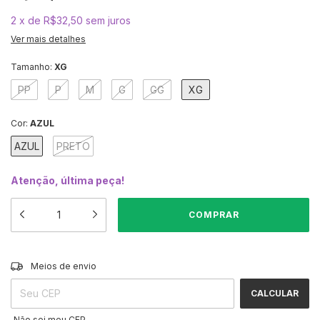
2
x
de
R$32,50
sem juros
Ver mais detalhes
Tamanho:
XG
PP
P
M
G
GG
XG
Cor:
AZUL
AZUL
PRETO
Atenção, última peça!
ALTERAR CEP
Entregas para o CEP:
Meios de envio
CALCULAR
Não sei meu CEP