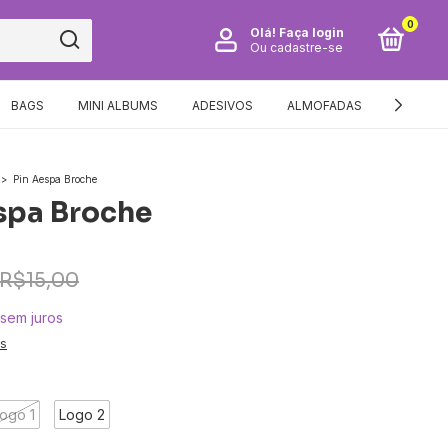
0
Olá!
Faça login
Ou cadastre-se
BAGS
MINI ALBUMS
ADESIVOS
ALMOFADAS
GUIA DE
>
Pin Aespa Broche
spa Broche
R$15,00
sem juros
es
ogo 1
Logo 2