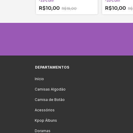
-
33
%
OFF
-
33
%
OFF
R$10,00
R$10,00
15,00
R$15,00
R$
DEPARTAMENTOS
Início
Camisas Algodão
Camisa de Botão
Acessórios
Kpop Álbuns
Doramas