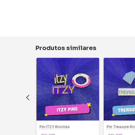
Produtos similares
es
Pin ITZY Broches
Pin Treasure B