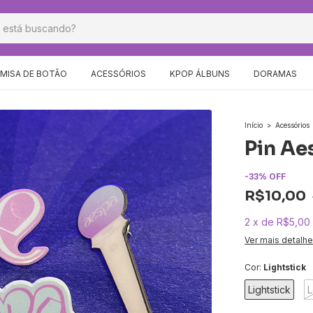
MISA DE BOTÃO
ACESSÓRIOS
KPOP ÁLBUNS
DORAMAS
Início
>
Acessórios
Pin Ae
-
33
%
OFF
R$10,00
2
x
de
R$5,00
Ver mais detalh
Cor:
Lightstick
Lightstick
L