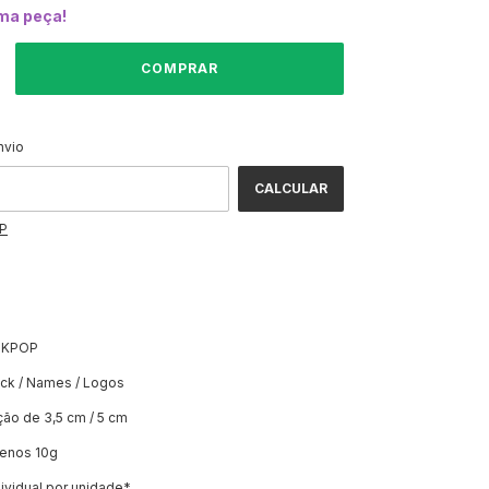
ima peça!
ALTERAR CEP
CEP:
nvio
CALCULAR
EP
 KPOP
ick / Names / Logos
ção de 3,5 cm / 5 cm
menos 10g
vidual por unidade*