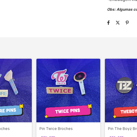
Obs: Algumas co
roches
Pin Twice Broches
Pin The Boyz B