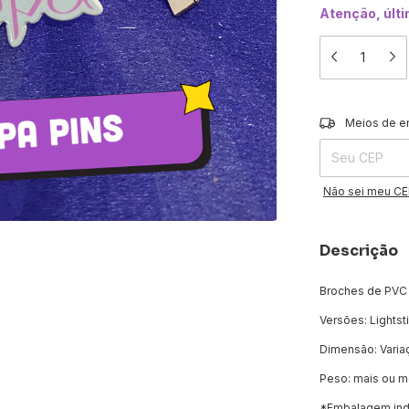
Atenção, últ
Entregas para o 
Meios de e
Não sei meu C
Descrição
Broches de PVC
Versões: Lightst
Dimensão: Varia
Peso: mais ou 
*Embalagem indi