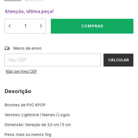
Atenção, última peça!
ALTERAR CEP
Entregas para o CEP:
Meios de envio
CALCULAR
Não sei meu CEP
Descrição
Broches de PVC KPOP
Versões: Lightstick / Names / Logos
Dimensão: Variação de 3,5 cm / 5 cm
Peso: mais ou menos 10g