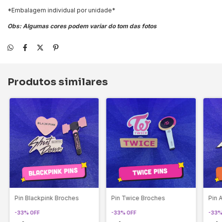
*Embalagem individual por unidade*
Obs: Algumas cores podem variar do tom das fotos
Produtos similares
Pin Blackpink Broches
Pin Twice Broches
Pin 
-
33
%
OFF
-
33
%
OFF
-
33