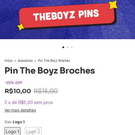
Início
>
Acessórios
>
Pin The Boyz Broches
Pin The Boyz Broches
-
33
%
OFF
R$10,00
R$15,00
2
x
de
R$5,00
sem juros
Ver mais detalhes
Cor:
Logo 1
Logo 1
Logo 2