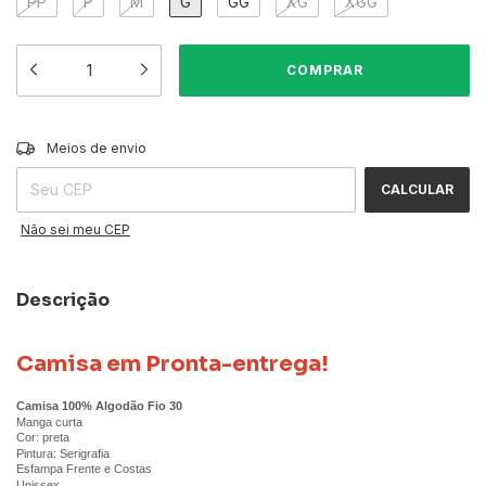
PP
P
M
G
GG
XG
XGG
ALTERAR CEP
Entregas para o CEP:
Meios de envio
CALCULAR
Não sei meu CEP
Descrição
Camisa em Pronta-entrega!
Camisa 100% Algodão Fio 30
Manga curta
Cor: preta
Pintura: Serigrafia
Esfampa Frente e Costas
Unissex