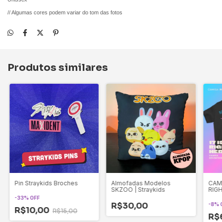
// Algumas cores podem variar do tom das fotos
Produtos similares
Pin Straykids Broches
Almofadas Modelos
CAMI
SKZOO | Straykids
RIG
-
33
%
OFF
R$30,00
-
8
%
R$10,00
R$15,00
R$