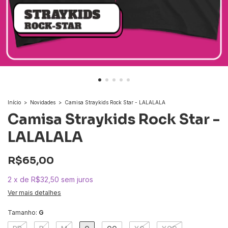
Início
>
Novidades
>
Camisa Straykids Rock Star - LALALALA
Camisa Straykids Rock Star -
LALALALA
R$65,00
2
x
de
R$32,50
sem juros
Ver mais detalhes
Tamanho:
G