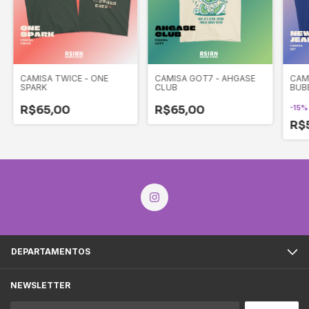
CAMISA TWICE - ONE
CAMISA GOT7 - AHGASE
CAM
SPARK
CLUB
BUB
R$65,00
R$65,00
-
15
R$
DEPARTAMENTOS
NEWSLETTER