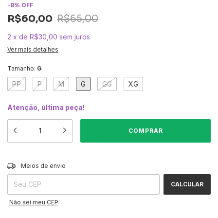
-
8
%
OFF
R$60,00
R$65,00
2
x
de
R$30,00
sem juros
Ver mais detalhes
Tamanho:
G
PP
P
M
G
GG
XG
Atenção, última peça!
ALTERAR CEP
Entregas para o CEP:
Meios de envio
CALCULAR
Não sei meu CEP