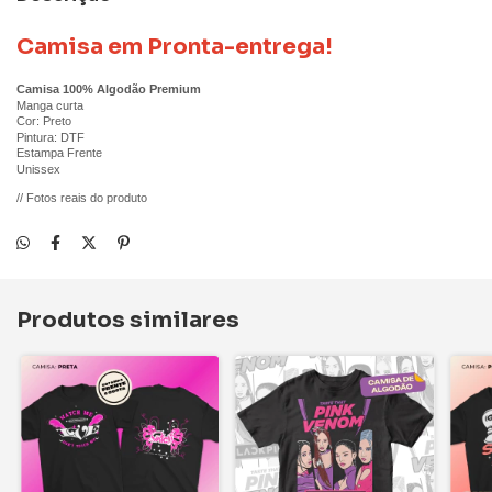
Camisa em Pronta-entrega!
Camisa 100% Algodão Premium
Manga curta
Cor: Preto
Pintura: DTF
Estampa Frente
Unissex
// Fotos reais do produto
Produtos similares