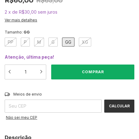
R$60,00
R$65,00
2
x
de
R$30,00
sem juros
Ver mais detalhes
Tamanho:
GG
PP
P
M
G
GG
XG
Atenção, última peça!
ALTERAR CEP
Entregas para o CEP:
Meios de envio
CALCULAR
Não sei meu CEP
Descrição