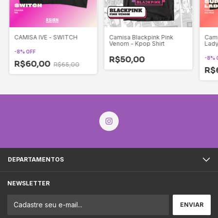
CAMISA IVE - SWITCH
Camisa Blackpink Pink
Cami
Venom - Kpop Shirt
Lady
-
8
%
OFF
R$50,00
-
8
%
R$60,00
R$65,00
R$
DEPARTAMENTOS
NEWSLETTER