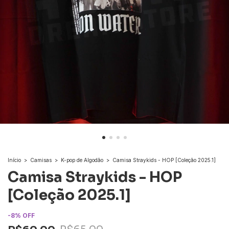
Início
>
Camisas
>
K-pop de Algodão
>
Camisa Straykids - HOP [Coleção 2025.1]
Camisa Straykids - HOP
[Coleção 2025.1]
-
8
%
OFF