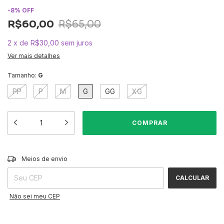
-
8
%
OFF
R$60,00
R$65,00
2
x
de
R$30,00
sem juros
Ver mais detalhes
Tamanho:
G
PP
P
M
G
GG
XG
ALTERAR CEP
Entregas para o CEP:
Meios de envio
CALCULAR
Não sei meu CEP