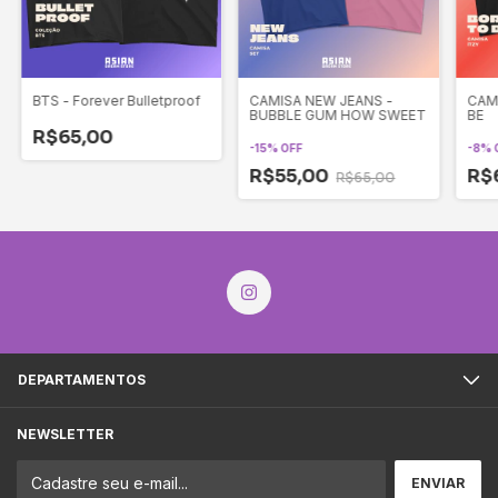
BTS - Forever Bulletproof
CAMISA NEW JEANS -
CAM
BUBBLE GUM HOW SWEET
BE
R$65,00
-
15
%
OFF
-
8
%
R$55,00
R$
R$65,00
DEPARTAMENTOS
NEWSLETTER