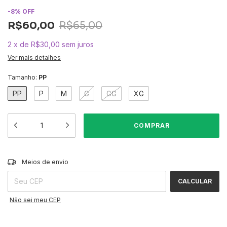
-
8
%
OFF
R$60,00
R$65,00
2
x
de
R$30,00
sem juros
Ver mais detalhes
Tamanho:
PP
PP
P
M
G
GG
XG
ALTERAR CEP
Entregas para o CEP:
Meios de envio
CALCULAR
Não sei meu CEP