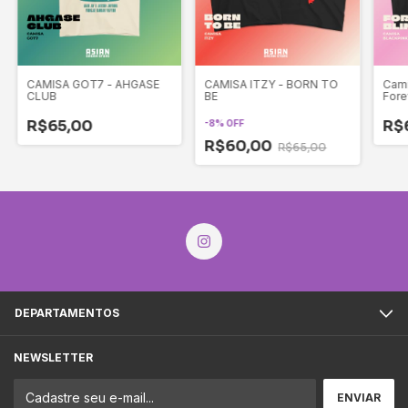
CAMISA GOT7 - AHGASE
CAMISA ITZY - BORN TO
Cami
CLUB
BE
Fore
R$65,00
R$
-
8
%
OFF
R$60,00
R$65,00
DEPARTAMENTOS
NEWSLETTER