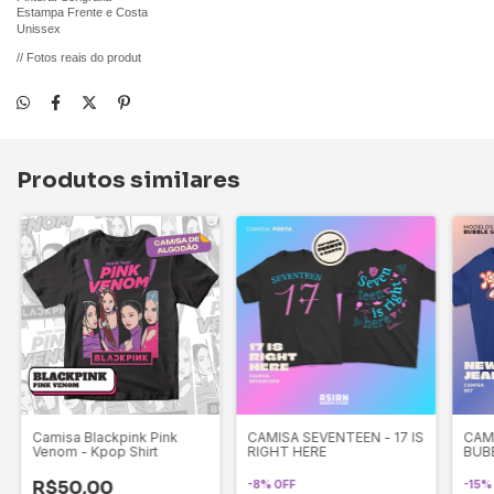
Estampa Frente e Costa
Unissex
// Fotos reais do produt
Produtos similares
Camisa Blackpink Pink
CAMISA SEVENTEEN - 17 IS
CAM
Venom - Kpop Shirt
RIGHT HERE
BUB
R$50,00
-
8
%
OFF
-
15