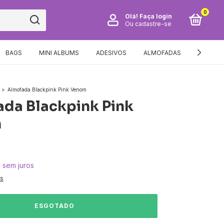
0
Olá!
Faça login
Ou cadastre-se
BAGS
MINI ALBUMS
ADESIVOS
ALMOFADAS
GUIA DE
>
Almofada Blackpink Pink Venom
da Blackpink Pink
m
0
sem juros
es