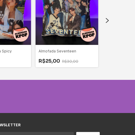
 Spicy
Almofada Seventeen
Almofada Twice
R$25,00
R$30,00
R$30,00
WSLETTER