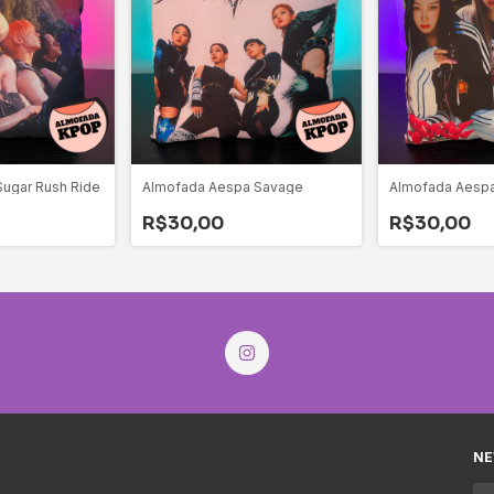
ugar Rush Ride
Almofada Aespa Savage
Almofada Aespa
R$30,00
R$30,00
NE