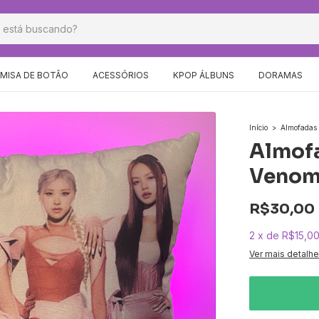
MISA DE BOTÃO
ACESSÓRIOS
KPOP ÁLBUNS
DORAMAS
Início
>
Almofadas
Almofa
Veno
R$30,00
2
x
de
R$15,0
Ver mais detalh