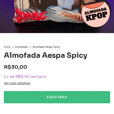
Início
>
Almofadas
>
Almofada Aespa Spicy
Almofada Aespa Spicy
R$30,00
2
x
de
R$15,00
sem juros
Ver mais detalhes