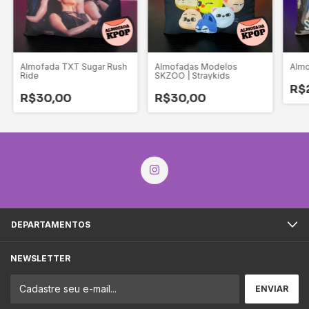
Almofada TXT Sugar Rush
Almofadas Modelos
Almo
Ride
SKZOO | Straykids
R$
R$30,00
R$30,00
DEPARTAMENTOS
NEWSLETTER