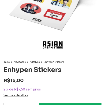
Início
>
Novidades
>
Adesivos
>
Enhypen Stickers
Enhypen Stickers
R$15,00
2
x
de
R$7,50
sem juros
Ver mais detalhes