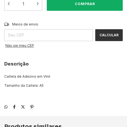
ALTERAR CEP
Entregas para o CEP:
Meios de envio
CALCULAR
Não sei meu CEP
Descrição
Cartela de Adesivo em Vinil
Tamanho da Cartela: A5
Produtos similares