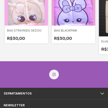
BAG STRAYKIDS SKZOO
BAG BLACKPINK
R$30,00
R$30,00
Eco
R$
DEPARTAMENTOS
NEWSLETTER