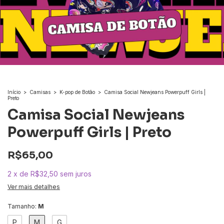
Início
>
Camisas
>
K-pop de Botão
>
Camisa Social Newjeans Powerpuff Girls |
Preto
Camisa Social Newjeans
Powerpuff Girls | Preto
R$65,00
2
x
de
R$32,50
sem juros
Ver mais detalhes
Tamanho:
M
P
M
G