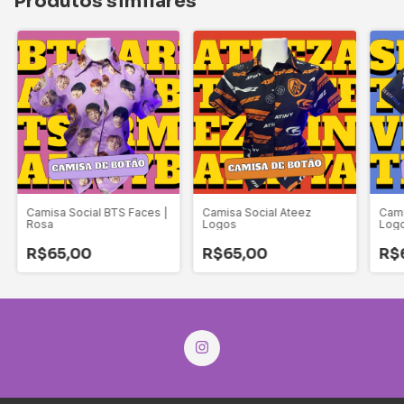
Produtos similares
Camisa Social BTS Faces |
Camisa Social Ateez
Cami
Rosa
Logos
Log
R$65,00
R$65,00
R$