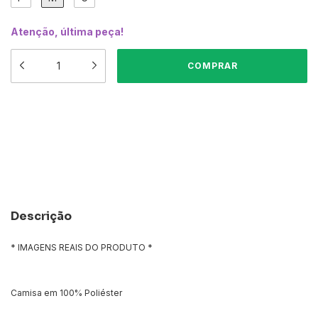
Atenção, última peça!
Meios de envio
ALTERAR CEP
Entregas para o CEP:
CALCULAR
Descrição
* IMAGENS REAIS DO PRODUTO *
Camisa em 100% Poliéster