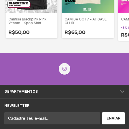
Camisa Blackpink Pink
CAMISA GOT7 - AHGASE
CAMI
Venom - Kpop Shirt
CLUB
-
8
%
R$50,00
R$65,00
R$
DEPARTAMENTOS
NEWSLETTER