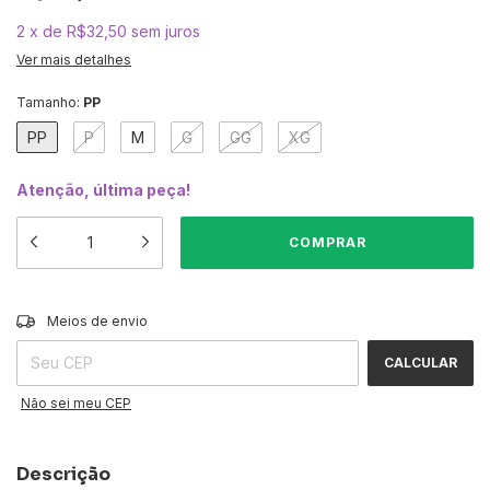
2
x
de
R$32,50
sem juros
Ver mais detalhes
Tamanho:
PP
PP
P
M
G
GG
XG
Atenção, última peça!
ALTERAR CEP
Entregas para o CEP:
Meios de envio
CALCULAR
Não sei meu CEP
Descrição