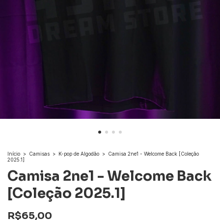
Início
>
Camisas
>
K-pop de Algodão
>
Camisa 2ne1 - Welcome Back [Coleção
2025.1]
Camisa 2ne1 - Welcome Back
[Coleção 2025.1]
R$65,00